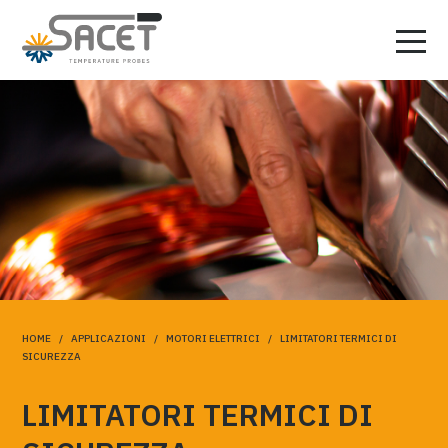
HOME
/
APPLICAZIONI
/
MOTORI ELETTRICI
/ LIMITATORI TERMICI DI
SICUREZZA
LIMITATORI TERMICI DI