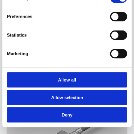
Preferences
Statistics
Marketing
15CR15
-
AGM06C
SONDA CON RACCORDO, SENSORE PTC, CAVO IN SILICONE, CAPSULA M4 L. 34,85
MM. ADATTA PER IL RILEVAMENTO DELLA TEMPERATURA IN APPLICAZIONI PER IL
CONTROLLO DELLA QUALITÀ DELL'ARIA.
Allow all
Allow selection
Deny