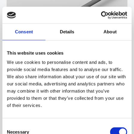
Consent
Details
About
This website uses cookies
We use cookies to personalise content and ads, to
15CR10
-
AGM05C
provide social media features and to analyse our traffic.
SONDA CON RACCORDO, SENSORE PTC, CAVO IN SILICONE, CAPSULA DIAMETRO
We also share information about your use of our site with
6X60 MM. ADATTA PER IL RILEVAMENTO DELLA TEMPERATURA IN STRUMENTAZIONI
DA LABORATORIO E MACCHINARI, IN AMBITO ALIMENTARE E IN APPLICAZIONI DI
our social media, advertising and analytics partners who
RISCALDAMENTO.
may combine it with other information that you’ve
provided to them or that they’ve collected from your use
of their services.
Consent
Necessary
Selection