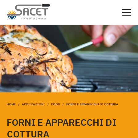
HOME
/
APPLICAZIONI
/
FOOD
/ FORNI E APPARECCHI DI COTTURA
FORNI E APPARECCHI DI
COTTURA