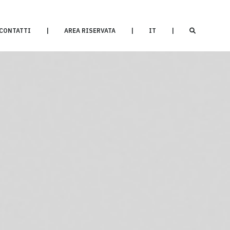
CONTATTI
|
AREA RISERVATA
|
IT
|