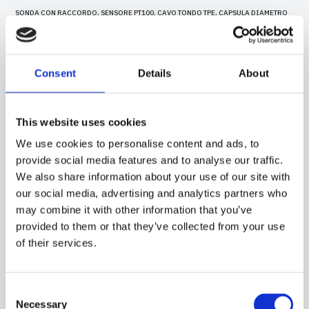
SONDA CON RACCORDO, SENSORE PT100, CAVO TONDO TPE, CAPSULA DIAMETRO
4X40 MM. ADATTA PER IL RILEVAMENTO DELLA TEMPERATURA IN APPLICAZIONI DI
REFRIGERAZIONE E CONDIZIONAMENTO, IN AMBITO ALIMENTARE, IN
APPLICAZIONI PER IL CONTROLLO DELLA QUALITÀ DELL'ARIA E NEL CAMPO DELLE
ENERGIE RINNOVABILI.
Consent
Details
About
This website uses cookies
We use cookies to personalise content and ads, to
provide social media features and to analyse our traffic.
We also share information about your use of our site with
our social media, advertising and analytics partners who
may combine it with other information that you’ve
provided to them or that they’ve collected from your use
of their services.
Consent
Necessary
15CR10
-
GGM06C
Selection