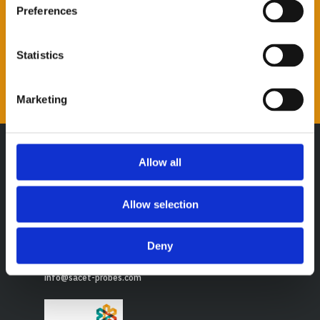
Preferences
autorizzo il trattamento dei dati come descritto nella
Privacy policy
*
Statistics
Marketing
Allow all
Allow selection
Via del Candel, 55/D
Deny
32100 - Belluno (BL) - Italy
+39 0437 33166
info@sacet-probes.com