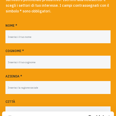
scegli i settori di tuo interesse. I campi contrassegnati con il
simbolo * sono obbligatori.
NOME *
COGNOME *
AZIENDA *
CITTÀ