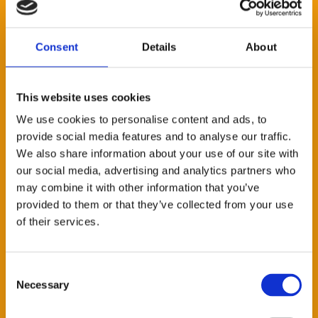
E-MAIL *
Consent
Details
About
This website uses cookies
TELEFONO
We use cookies to personalise content and ads, to
provide social media features and to analyse our traffic.
We also share information about your use of our site with
SETTORI DI INTERESSE
our social media, advertising and analytics partners who
may combine it with other information that you’ve
ENERGIE RINNOVABILI
provided to them or that they’ve collected from your use
FOOD
of their services.
INDUSTRIA
MOTORI ELETTRICI
QUALITÀ DELL'ARIA
Consent
REFRIGERAZIONE E CONDIZIONAMENTO
Necessary
Selection
RISCALDAMENTO
TECNOLOGIA