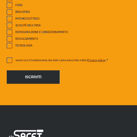
FOOD
INDUSTRIA
MOTORI ELETTRICI
QUALITÀ DELL'ARIA
REFRIGERAZIONE E CONDIZIONAMENTO
RISCALDAMENTO
TECNOLOGIA
autorizzo il trattamento dei dati come descritto nella
Privacy policy
*