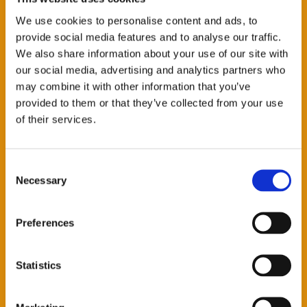
We use cookies to personalise content and ads, to
provide social media features and to analyse our traffic.
We also share information about your use of our site with
RIMANI COLLEGATO
our social media, advertising and analytics partners who
may combine it with other information that you’ve
Vuoi ricevere informazioni e novità sulla nostra tecnologia e
provided to them or that they’ve collected from your use
sul nostro potenziale produttivo? Iscriviti alla newsletter e
of their services.
scegli i settori di tuo interesse. I campi contrassegnati con il
simbolo * sono obbligatori.
Consent
Necessary
Selection
NOME *
Preferences
COGNOME *
Statistics