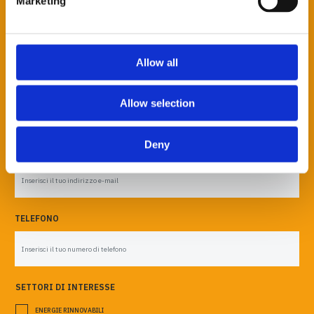
Marketing
AZIENDA *
Allow all
CITTÀ
Allow selection
Deny
E-MAIL *
TELEFONO
SETTORI DI INTERESSE
ENERGIE RINNOVABILI