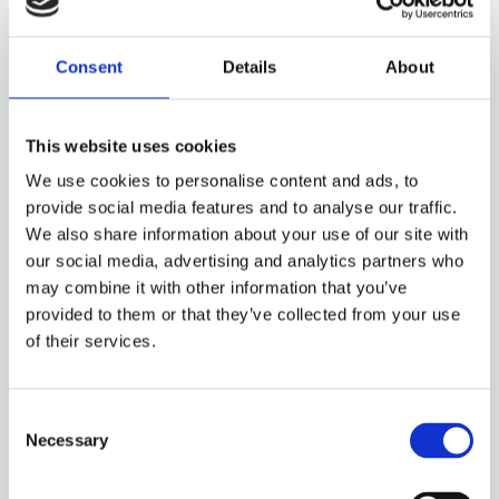
Consent
Details
About
15CA20
-
GTR02C
SONDA CON CAPSULA IN ACCIAIO, SENSORE PT100, CAVO IN TEFLON, CAPSULA
DIAMETRO 3X15 MM + DIAMETRO 6X40 MM. ADATTA PER IL RILEVAMENTO DELLA
This website uses cookies
TEMPERATURA IN APPLICAZIONI DI REFRIGERAZIONE E CONDIZIONAMENTO, IN
AMBITO ALIMENTARE, IN AMBITO INDUSTRIALE, IN APPLICAZIONI DI
We use cookies to personalise content and ads, to
RISCALDAMENTO E IN APPLICAZIONI PER IL CONTROLLO DELLA QUALITÀ
DELL'ARIA.
provide social media features and to analyse our traffic.
We also share information about your use of our site with
our social media, advertising and analytics partners who
may combine it with other information that you’ve
provided to them or that they’ve collected from your use
of their services.
Consent
Necessary
Selection