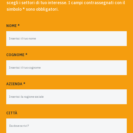
scegli i settori di tuo interesse. I campi contrassegnati con il
simbolo * sono obbligatori.
NOME *
COGNOME *
AZIENDA *
CITTÀ