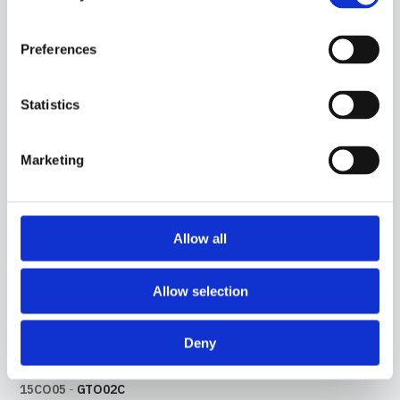
SONDA A CONTATTO CON SENSORE PT100, CAVO IN PVC, CAPSULA DIAMETRO 4X40
MM. ADATTA PER IL RILEVAMENTO DELLA TEMPERATURA IN APPLICAZIONI DI
REFRIGERAZIONE E CONDIZIONAMENTO, IN AMBITO ALIMENTARE, IN
Preferences
APPLICAZIONI DI RISCALDAMENTO, IN APPLICAZIONI PER IL CONTROLLO DELLA
QUALITÀ DELL'ARIA E NEL CAMPO DELLE ENERGIE RINNOVABILI.
Statistics
Marketing
Allow all
Allow selection
Deny
15CO05
-
GTO02C