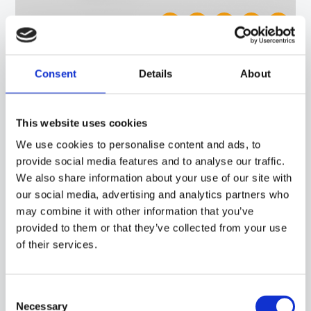
15CA20
-
GDU03C
Consent
Details
About
SONDA A CONTATTO CON SENSORE PT100, CAVO TONDO TPE, CAPSULA DIAMETRO
4X40 MM. ADATTA PER IL RILEVAMENTO DELLA TEMPERATURA IN AMBITO
ALIMENTARE, IN APPLICAZIONI DI RISCALDAMENTO E NEL CAMPO DELLE ENERGIE
RINNOVABILI.
This website uses cookies
We use cookies to personalise content and ads, to
provide social media features and to analyse our traffic.
We also share information about your use of our site with
our social media, advertising and analytics partners who
may combine it with other information that you’ve
provided to them or that they’ve collected from your use
of their services.
Consent
Necessary
Selection