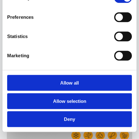
Preferences
15CA20
-
GGB08C
SONDA A CONTATTO CON SENSORE PT100, CAVO IN SILICONE, CAPSULA DIAMETRO
6X40 MM. ADATTA PER IL RILEVAMENTO DELLA TEMPERATURA IN AMBITO
Statistics
ALIMENTARE E IN APPLICAZIONI DI RISCALDAMENTO.
Marketing
Allow all
Allow selection
Deny