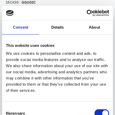
15CA30
-
GGU02C
SONDA CON CAPSULA IN ACCIAIO, SENSORE PT100, CAVO IN SILICONE, CAPSULA
DIAMETRO 4X40 MM. ADATTA PER IL RILEVAMENTO DELLA TEMPERATURA IN
APPLICAZIONI DI REFRIGERAZIONE E CONDIZIONAMENTO, IN STRUMENTAZIONI
DA LABORATORIO E MACCHINARI, IN AMBITO ALIMENTARE, IN APPLICAZIONI DI
Consent
Details
About
RISCALDAMENTO, IN APPLICAZIONI PER IL CONTROLLO DELLA QUALITÀ DELL'ARIA
E NEL CAMPO DELLE ENERGIE RINNOVABILI.
This website uses cookies
We use cookies to personalise content and ads, to
provide social media features and to analyse our traffic.
We also share information about your use of our site with
our social media, advertising and analytics partners who
may combine it with other information that you’ve
provided to them or that they’ve collected from your use
of their services.
Consent
Necessary
Selection