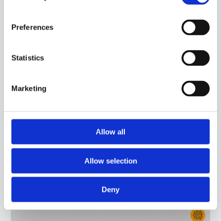
Preferences
15CA30
-
GGB07C
SONDA CON CAPSULA IN ACCIAIO, SENSORE PT100, CAVO IN SILICONE, CAPSULA
DIAMETRO 6X40 MM. ADATTA PER IL RILEVAMENTO DELLA TEMPERATURA IN AMBITO
Statistics
ALIMENTARE E IN APPLICAZIONI DI RISCALDAMENTO.
Marketing
Allow all
Allow selection
Deny