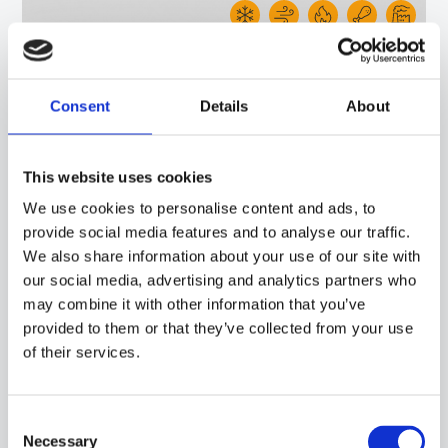
15CA30
-
GDH02C
SONDA IP68 CON SENSORE PT100, CAVO TONDO TPE, CAPSULA DIAMETRO 6X20 MM.
Consent
Details
About
ADATTA PER IL RILEVAMENTO DELLA TEMPERATURA IN APPLICAZIONI DI
REFRIGERAZIONE E CONDIZIONAMENTO, IN AMBITO ALIMENTARE, IN AMBITO
INDUSTRIALE, IN APPLICAZIONI DI RISCALDAMENTO E IN APPLICAZIONI PER IL
CONTROLLO DELLA QUALITÀ DELL'ARIA.
This website uses cookies
We use cookies to personalise content and ads, to
provide social media features and to analyse our traffic.
We also share information about your use of our site with
our social media, advertising and analytics partners who
may combine it with other information that you’ve
provided to them or that they’ve collected from your use
of their services.
Consent
Necessary
Selection