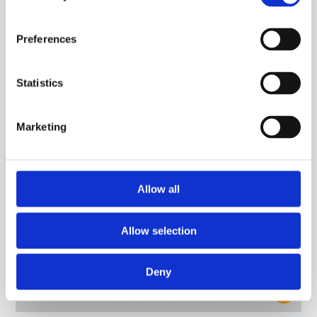
30GB36
-
GGB07C
Preferences
SONDA CON CAPSULA IN ACCIAIO, SENSORE PT100, CAVO IN SILICONE, CAPSULA
DIAMETRO 6X40 MM. ADATTA PER IL RILEVAMENTO DELLA TEMPERATURA IN AMBITO
ALIMENTARE E IN APPLICAZIONI DI RISCALDAMENTO.
Statistics
Marketing
Allow all
Allow selection
Deny