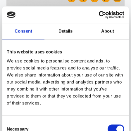
30GB36
-
GDH02C
SONDA IP68 CON SENSORE PT100, CAVO TONDO TPE, CAPSULA DIAMETRO 6X20 MM.
ADATTA PER IL RILEVAMENTO DELLA TEMPERATURA IN APPLICAZIONI DI
REFRIGERAZIONE E CONDIZIONAMENTO, IN AMBITO ALIMENTARE, IN AMBITO
Consent
Details
About
INDUSTRIALE, IN APPLICAZIONI DI RISCALDAMENTO E IN APPLICAZIONI PER IL
CONTROLLO DELLA QUALITÀ DELL'ARIA.
This website uses cookies
We use cookies to personalise content and ads, to
provide social media features and to analyse our traffic.
We also share information about your use of our site with
our social media, advertising and analytics partners who
may combine it with other information that you’ve
provided to them or that they’ve collected from your use
of their services.
Consent
Necessary
Selection